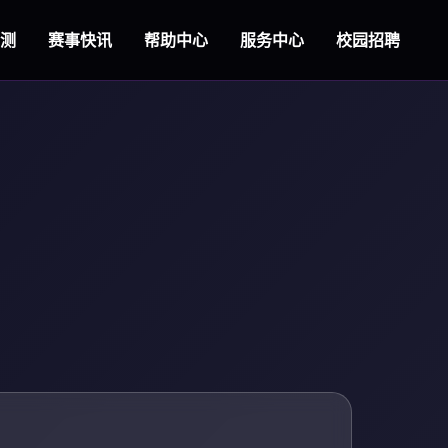
检测
赛事快讯
帮助中心
服务中心
校园招聘