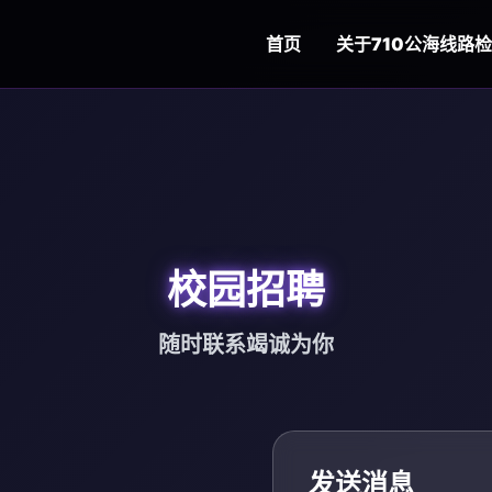
首页
关于
710公海线路
校园招聘
随时联系竭诚为你
发送消息