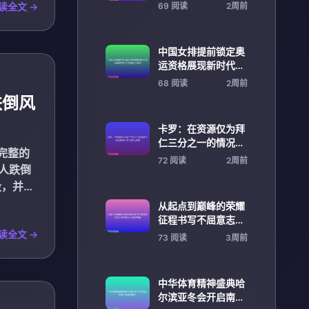
全解析指南与快速升
读全文 →
69 阅读
2周前
级攻略分享
中国女排提前锁定奥
运资格展现新时代团
队精神与实力拼搏风
68 阅读
2周前
采昂扬
跌倒风
卡罗：在资源仅为拜
仁三分之一的情况下
完整的
挑战其强大实力极为
72 阅读
2周前
年人跌倒
困难
段，并在
从起点到巅峰的荣耀
征程书写不屈意志的
冠军之路与时代共振
读全文 →
73 阅读
3周前
传奇篇
中华体育精神盛典哈
尔滨亚冬会开启南北