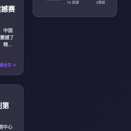
游客共享激情魅力
74 阅读
3周前
震撼赛
，中国
也震撼了
、精
读全文 →
列第
测中心