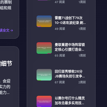
列第五引关注
来的赛制
47 阅读
1周前
分组和规
雷霆71战创下79次
10-0进攻波纪录 刷
新联盟历史第二是森
49 阅读
1周前
读全文 →
林狼64次
曼联重建中场阵容锁
定核心引援打造全新
战力体系
65 阅读
1周前
键细节
回归首秀惨败26分
JB赛场失控引发争议
，会迎
咸猪手事件再成焦点
67 阅读
2周前
实力的
能力的
以赛尔号打什么精灵
加攻击最多实用技巧