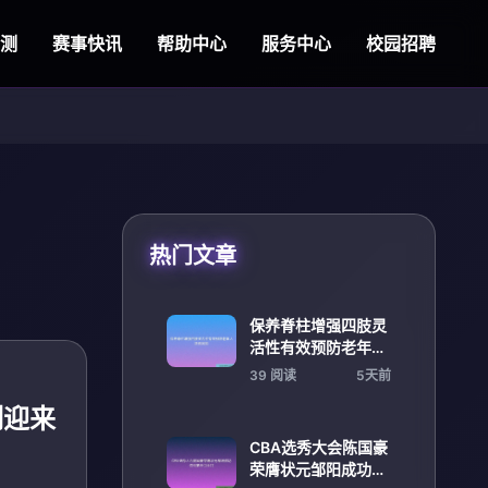
检测
赛事快讯
帮助中心
服务中心
校园招聘
热门文章
保养脊柱增强四肢灵
活性有效预防老年人
跌倒风险
39 阅读
5天前
制迎来
CBA选秀大会陈国豪
荣膺状元邹阳成功位