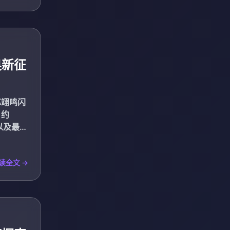
奥新征
苏翊鸣闪
，约
以及最后
读全文 →