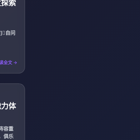
度探索
4"]自问
读全文 →
战力体
阵容重
，俱乐