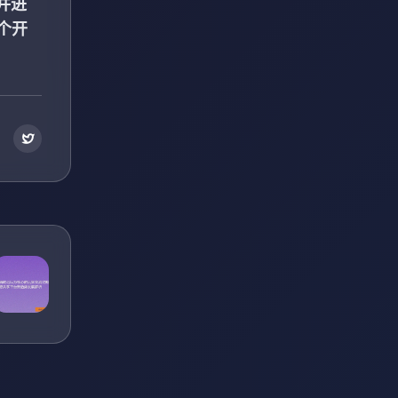
并进
个开