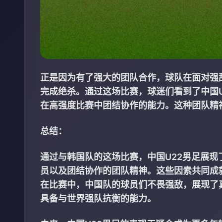
正是因为有了强大的团队合作，球队在面对强
完成绝杀。通过这场比赛，球迷们看到了中国
在高强度比赛中团结协作的能力。这种团队精
总结：
通过与韩国队的这场比赛，中国U22男足展
员以及团结协作的团队精神。这些因素共同成
在比赛中，中国队的球员们不畏强敌，展现了
具备与世界强队抗衡的能力。