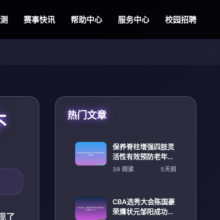
检测
赛事快讯
帮助中心
服务中心
校园招聘
热门文章
不
保养脊柱增强四肢灵
活性有效预防老年人
跌倒风险
39 阅读
5天前
CBA选秀大会陈国豪
荣膺状元邹阳成功位
现了