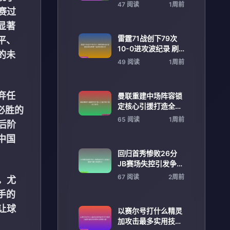
列第五引关注
47 阅读
1周前
赛过
显著
雷霆71战创下79次
平、
10-0进攻波纪录 刷
的未
新联盟历史第二是森
49 阅读
1周前
林狼64次
弃任
曼联重建中场阵容锁
定核心引援打造全新
必胜的
战力体系
65 阅读
1周前
后阶
中国
回归首秀惨败26分
JB赛场失控引发争议
咸猪手事件再成焦点
67 阅读
2周前
。尤
手的
让球
以赛尔号打什么精灵
加攻击最多实用技巧