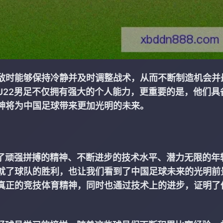
敌时能够保持冷静并及时调整战术，从而不断制造机会并
U22男足不仅拥有强大的个人能力，更重要的是，他们具
神将为中国足球带来更加光明的未来。
现了顽强拼搏的精神、不断进步的技术水平、潜力无限的年
就了球队的胜利，也让我们看到了中国足球未来的光明前
真正的竞技体育精神，同时也通过技术上的进步，证明了