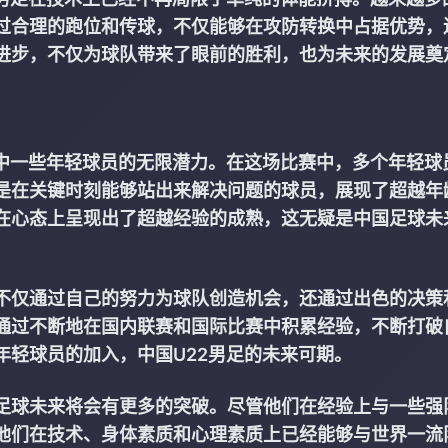
过合理的跑位和传球，不仅能够在攻防转换中占据优势，
进步，不仅为球队带来了眼前的胜利，也为未来的发展奠
队中一些年轻球员的无限潜力。在这场比赛中，多个年轻球
是在关键时刻能够站出来解决问题的球员，展现了超越年
在心态上呈现出了超越经验的成熟，这无疑是中国足球未
不仅通过自己的努力为球队创造机会，还通过出色的决策
通过不断地在国内联赛和国际比赛中积累经验，不断打破
年轻球员的加入，中国U22男足的未来可期。
足球未来将会有更多的突破。尽管他们在经验上与一些强
他们在技术、身体素质和心理素质上已经能够与世界一流