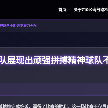
首页
关于
710公海线路
精神球队不断进步潜力无限
国队展现出顽强拼搏精神球队
拼搏精神完成绝杀，赢得了比赛的胜利。这一场比赛不仅展