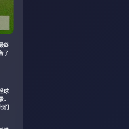
最终
备了
轻球
景。
他们