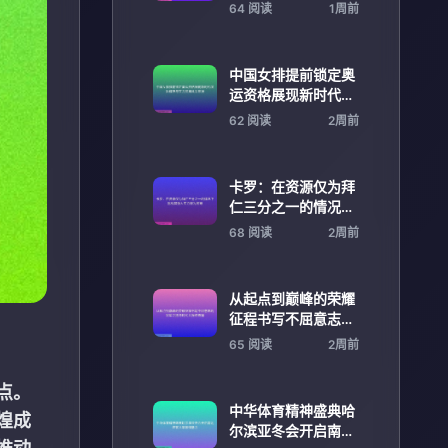
全解析指南与快速升
64 阅读
1周前
级攻略分享
中国女排提前锁定奥
运资格展现新时代团
队精神与实力拼搏风
62 阅读
2周前
采昂扬
卡罗：在资源仅为拜
仁三分之一的情况下
挑战其强大实力极为
68 阅读
2周前
困难
从起点到巅峰的荣耀
征程书写不屈意志的
冠军之路与时代共振
65 阅读
2周前
传奇篇
点。
中华体育精神盛典哈
煌成
尔滨亚冬会开启南北