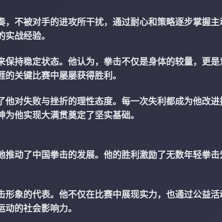
奏，不被对手的进攻所干扰，通过耐心和策略逐步掌握主
的实战经验。
来保持稳定状态。他认为，拳击不仅是身体的较量，更是
涯的关键比赛中屡屡获得胜利。
了他对失败与挫折的理性态度。每一次失利都成为他改进
神为他实现大满贯奠定了坚实基础。
地推动了中国拳击的发展。他的胜利激励了无数年轻拳击
击形象的代表。他不仅在比赛中展现实力，也通过公益活
运动的社会影响力。