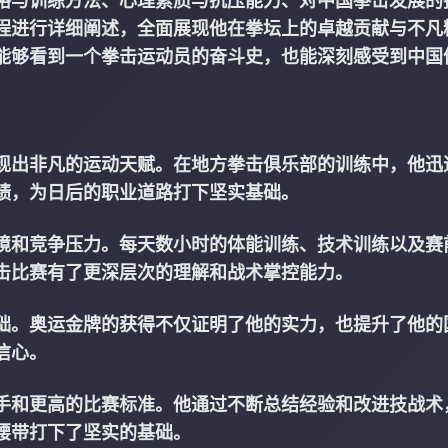
格与训练方法、心理素质与抗压能力、对中国拳击发展的
程进行详细阐述，全面展现他在拳坛上的卓越贡献与不凡
能够看到一个拳击运动员的奋斗史，也能深刻感受到中国
现出非凡的运动天赋。在地方拳击俱乐部的训练中，他迅
绩，为日后的职业道路打下坚实基础。
境和竞争压力。每天数小时的体能训练、技术训练以及赛
击比赛有了更深层次的理解和战术掌控能力。
础。奥运金牌的获得不仅证明了他的实力，也提升了他的
信心。
手和更高的比赛标准。他通过不断总结经验和改进技战术
腰带打下了坚实的基础。