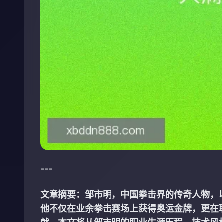
---
文章摘要：邹市明，中国拳击界的传奇人物，
他不仅在业余拳击赛场上获得奥运金牌，更在