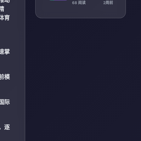
推动
游客共享激情魅力
68 阅读
2周前
精
体育
速掌
前模
国际
，逐