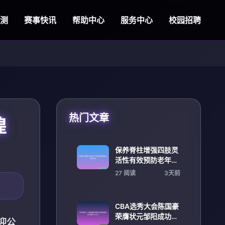
检测
赛事快讯
帮助中心
服务中心
校园招聘
热门文章
煌
保养脊柱增强四肢灵
活性有效预防老年人
跌倒风险
27 阅读
3天前
CBA选秀大会陈国豪
荣膺状元邹阳成功位
迎公