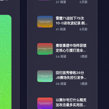
列第五引关注
37 阅读
5天前
雷霆71战创下79次
10-0进攻波纪录 刷
新联盟历史第二是森
41 阅读
6天前
林狼64次
曼联重建中场阵容锁
定核心引援打造全新
战力体系
54 阅读
1周前
回归首秀惨败26分
JB赛场失控引发争议
咸猪手事件再成焦点
58 阅读
1周前
以赛尔号打什么精灵
加攻击最多实用技巧