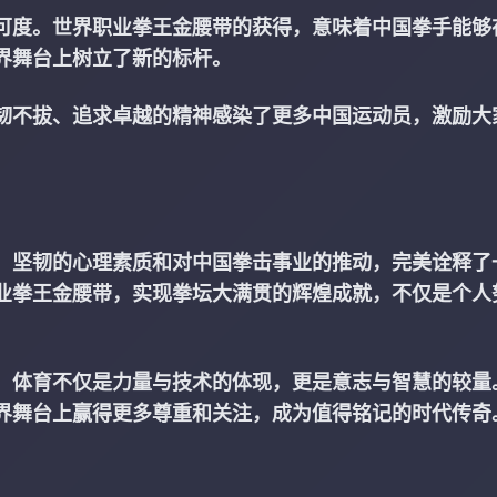
可度。世界职业拳王金腰带的获得，意味着中国拳手能够
界舞台上树立了新的标杆。
韧不拔、追求卓越的精神感染了更多中国运动员，激励大
。
、坚韧的心理素质和对中国拳击事业的推动，完美诠释了
业拳王金腰带，实现拳坛大满贯的辉煌成就，不仅是个人
，体育不仅是力量与技术的体现，更是意志与智慧的较量
界舞台上赢得更多尊重和关注，成为值得铭记的时代传奇