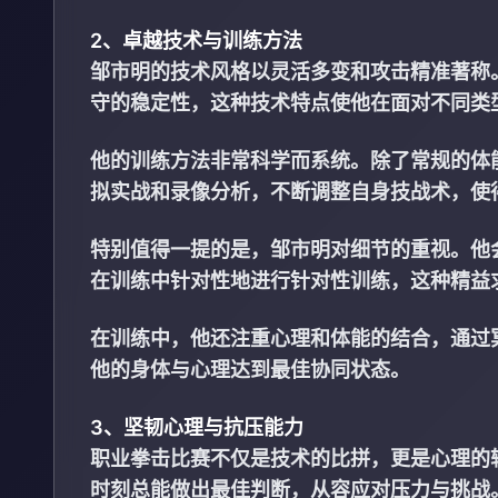
2、卓越技术与训练方法
邹市明的技术风格以灵活多变和攻击精准著称
守的稳定性，这种技术特点使他在面对不同类
他的训练方法非常科学而系统。除了常规的体
拟实战和录像分析，不断调整自身技战术，使
特别值得一提的是，邹市明对细节的重视。他
在训练中针对性地进行针对性训练，这种精益
在训练中，他还注重心理和体能的结合，通过
他的身体与心理达到最佳协同状态。
3、坚韧心理与抗压能力
职业拳击比赛不仅是技术的比拼，更是心理的
时刻总能做出最佳判断，从容应对压力与挑战