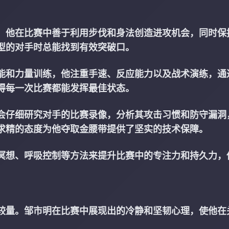
。他在比赛中善于利用步伐和身法创造进攻机会，同时保
型的对手时总能找到有效突破口。
能和力量训练，他注重手速、反应能力以及战术演练，通
得每一次比赛都能发挥最佳状态。
会仔细研究对手的比赛录像，分析其攻击习惯和防守漏洞
求精的态度为他夺取金腰带提供了坚实的技术保障。
冥想、呼吸控制等方法来提升比赛中的专注力和持久力，
较量。邹市明在比赛中展现出的冷静和坚韧心理，使他在
。